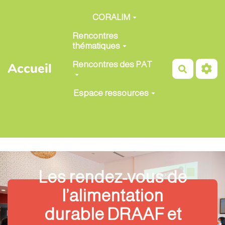
Aller au contenu principal
CORALIM
Rencontres
thématiques
Rencontres des PAT
Accueil
Recherch
Espace ressources
Les rendez-vous de
l’alimentation
durable DRAAF et