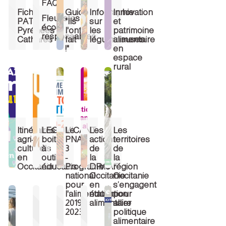
FAQ)
Fiche
Guide
Infographie
Innovation
Fleuristes
PAT
"Ils
sur
et
éco-
Pyrénées
l'ont
les
patrimoine
responsables
Cathares
fait
légumineuses
alimentaire
!"
en
espace
rural
Itinéraires
LEGUMICANT:
Le
Les
Les
agri-
boite
PNA
actions
territoires
culturels
à
3
de
de
en
outils
-
la
la
Occitanie
éducatifs
Programme
DRAAF
région
national
Occitanie
Occitanie
pour
en
s’engagent
l'alimentation
éducation
pour
2019-
alimentaire
allier
2023
politique
alimentaire