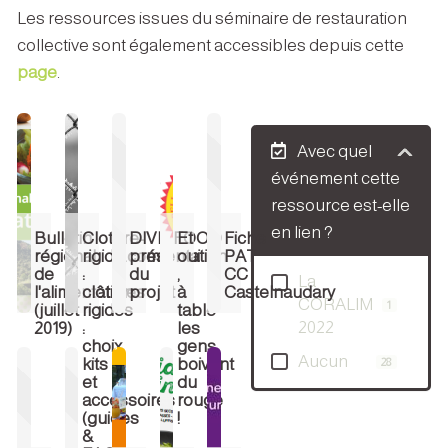
Les ressources issues du séminaire de restauration
collective sont également accessibles depuis cette
page
.
Avec quel
événement cette
ressource est-elle
en lien ?
Bulletin
Cloture-
DIVINFOOD
Et
Fiche
régional
rigide.com
présentation
oui
PAT
de
:
du
,
CC
La
l'alimentation
clôtures
projet
à
Castelnaudary
CORALIM
1
(juillet
rigides
table
2022
2019)
:
les
choix,
gens
Aucun
kits
boivent
28
et
du
accessoires
rouge
(guides
!
&