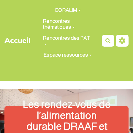
Aller au contenu principal
CORALIM
Rencontres
thématiques
Rencontres des PAT
Accueil
Recherch
Espace ressources
Les rendez-vous de
l’alimentation
durable DRAAF et