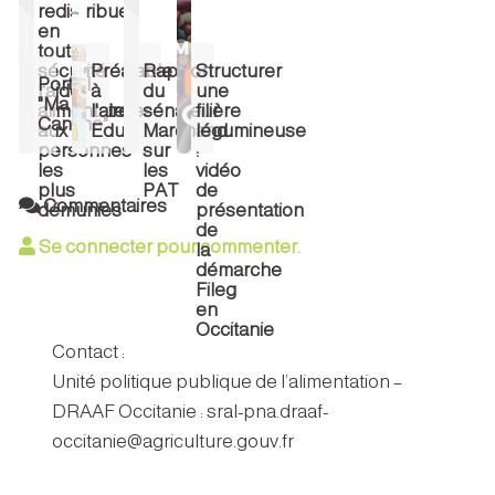
redistribuer
en
toute
sécurité
Préalable
Rapport
Structurer
Portail
l'aide
à
du
une
"Ma
alimentaire
l'atelier
sénateur
filière
Cantine"
aux
Educ
Marchand
légumineuse
personnes
sur
:
les
les
vidéo
plus
PAT
de
Commentaires
démunies
présentation
de
Se connecter pour commenter.
la
démarche
Fileg
en
Occitanie
Contact :
Unité politique publique de l’alimentation –
DRAAF Occitanie : sral-pna.draaf-
occitanie@agriculture.gouv.fr