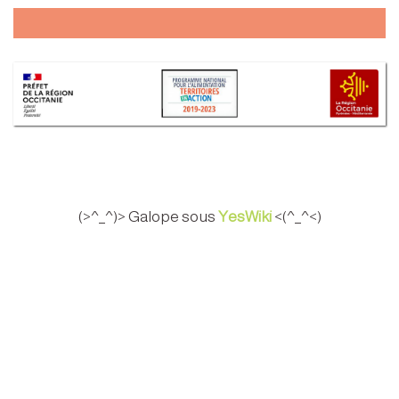
(>^_^)> Galope sous
YesWiki
<(^_^<)