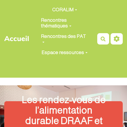
Aller au contenu principal
CORALIM
Rencontres
thématiques
Rencontres des PAT
Accueil
Recherch
Espace ressources
Les rendez-vous de
l’alimentation
durable DRAAF et