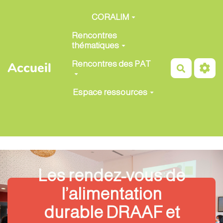
Aller au contenu principal
CORALIM
Rencontres
thématiques
Rencontres des PAT
Accueil
Recherch
Espace ressources
Les rendez-vous de
l’alimentation
durable DRAAF et