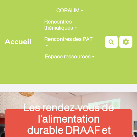
Aller au contenu principal
CORALIM
Rencontres
thématiques
Rencontres des PAT
Accueil
Recherch
Espace ressources
Les rendez-vous de
l’alimentation
durable DRAAF et