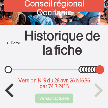
Conseil régional
Occitanie
Historique de
Retour
la fiche
Version N°9 du 26 avr. 26 à 16:36
par 74.7.241.5
Version actuelle