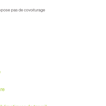
ropose pas de covoiturage
e
re