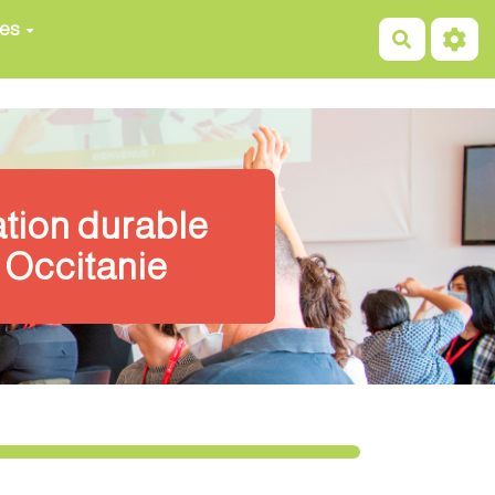
ces
Recherch
ation durable
 Occitanie