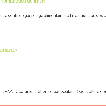
 thématiques de travail
lutte contre le gaspillage alimentaire de la restauration des 
520402125/
 – DRAAF Occitanie : sral-pna.draaf-occitanie@agriculture.gou