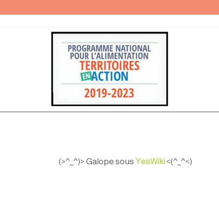
(>^_^)> Galope sous
YesWiki
<(^_^<)