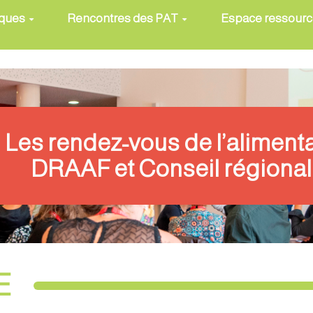
iques
Rencontres des PAT
Espace ressour
Les rendez-vous de l’aliment
DRAAF et Conseil régional
E