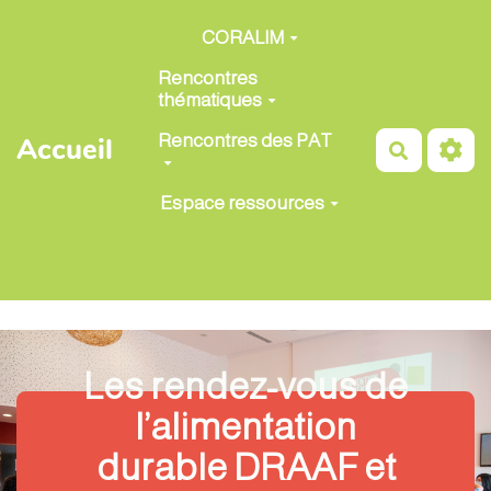
Aller au contenu principal
CORALIM
Rencontres
thématiques
Rencontres des PAT
Accueil
Recherch
Espace ressources
Les rendez-vous de
l’alimentation
durable DRAAF et