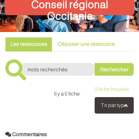
Conseil régional
Occitanie
Les ressources
Déposer une ressource
0
fiche trouvée
Il y a 0 fiche.
Tri par type
Commentaires