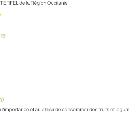
NTERFEL de la Région Occitanie
e
re
m)
à l'importance et au plaisir de consommer des fruits et légum