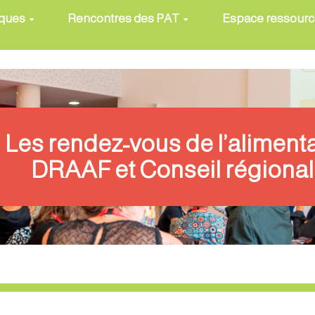
iques
Rencontres des PAT
Espace ressour
Les rendez-vous de l’aliment
DRAAF et Conseil régional