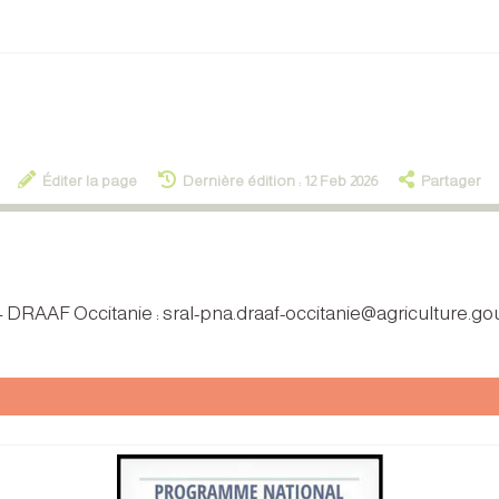
Éditer la page
Dernière édition : 12 Feb 2026
Partager
 – DRAAF Occitanie : sral-pna.draaf-occitanie@agriculture.gou