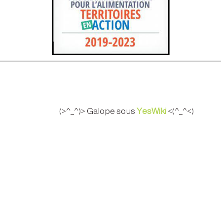
(>^_^)> Galope sous
YesWiki
<(^_^<)