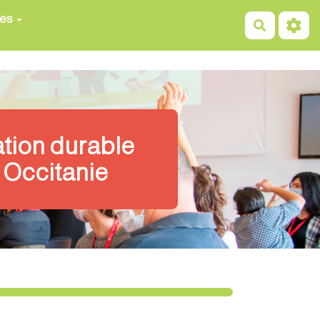
ces
Recherch
ation durable
 Occitanie