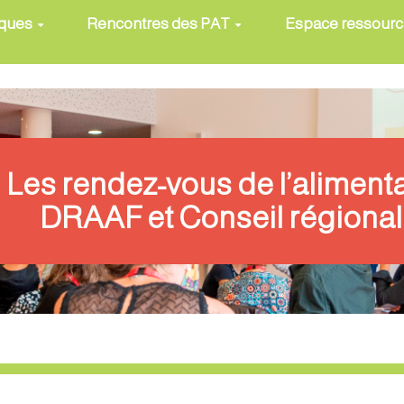
iques
Rencontres des PAT
Espace ressour
Les rendez-vous de l’aliment
DRAAF et Conseil régional