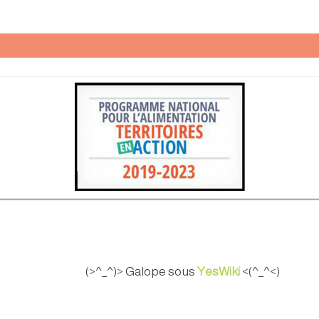
(>^_^)> Galope sous
YesWiki
<(^_^<)