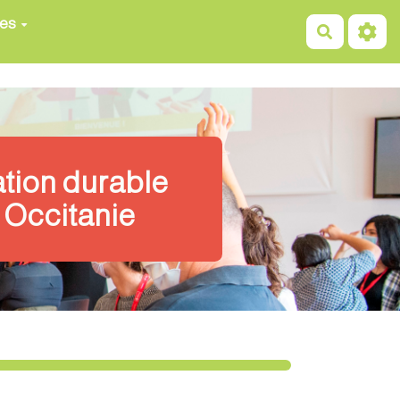
ces
Recherch
ation durable
 Occitanie