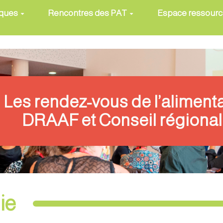
iques
Rencontres des PAT
Espace ressour
Les rendez-vous de l’aliment
DRAAF et Conseil régional
ie