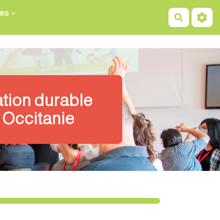
ces
Recherch
ation durable
 Occitanie