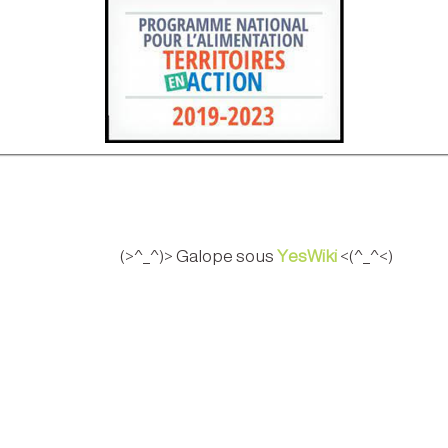
(>^_^)> Galope sous
YesWiki
<(^_^<)