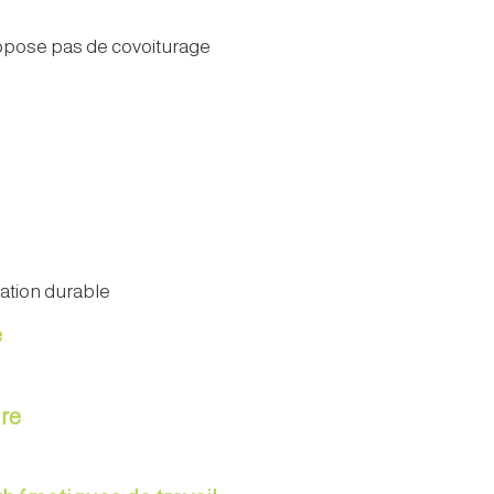
ropose pas de covoiturage
tation durable
e
re