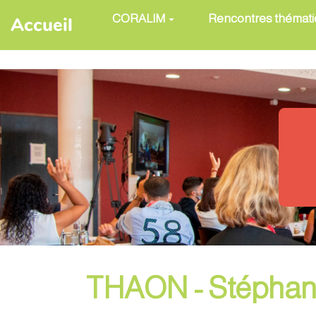
Aller au contenu principal
CORALIM
Rencontres thémat
Accueil
THAON - Stéphan