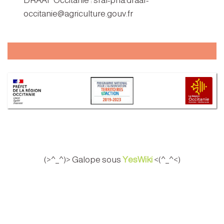
DRAAF Occitanie : sral-pna.draaf-
occitanie@agriculture.gouv.fr
(>^_^)> Galope sous
YesWiki
<(^_^<)