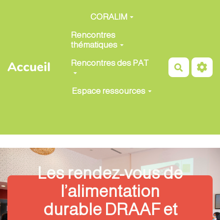
Aller au contenu principal
CORALIM
Rencontres
thématiques
Rencontres des PAT
Accueil
Recherch
Espace ressources
Les rendez-vous de
l’alimentation
durable DRAAF et