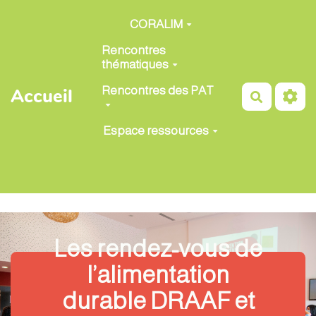
Aller au contenu principal
CORALIM
Rencontres
thématiques
Rencontres des PAT
Accueil
Recherch
Espace ressources
Les rendez-vous de
l’alimentation
durable DRAAF et