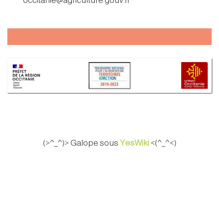
occitanie@agriculture.gouv.fr
(>^_^)> Galope sous
YesWiki
<(^_^<)