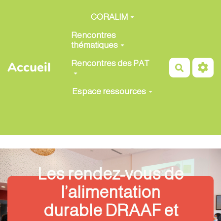
Aller au contenu principal
CORALIM
Rencontres
thématiques
Rencontres des PAT
Accueil
Recherch
Espace ressources
Les rendez-vous de
l’alimentation
durable DRAAF et