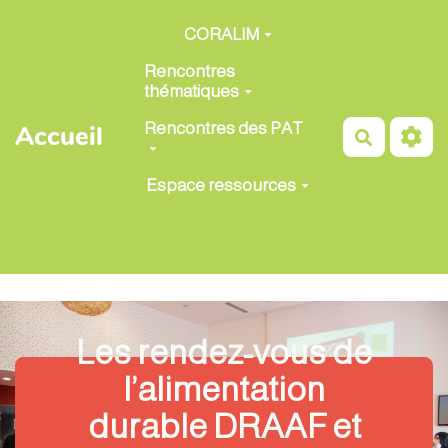
Aller au contenu principal
CORALIM
Rencontres
thématiques
Rencontres des PAT
Accueil
Recherch
Espace ressources
Les rendez-vous de
l’alimentation
durable DRAAF et