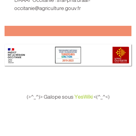
DRAAF Occitanie : sral-pna.draaf-
occitanie@agriculture.gouv.fr
(>^_^)> Galope sous
YesWiki
<(^_^<)