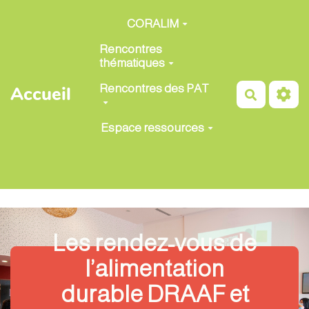
Aller au contenu principal
CORALIM
Rencontres
thématiques
Rencontres des PAT
Accueil
Recherch
Espace ressources
Les rendez-vous de
l’alimentation
durable DRAAF et