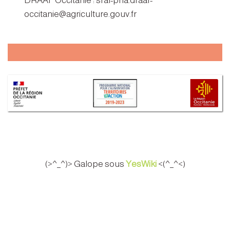
DRAAF Occitanie : sral-pna.draaf-
occitanie@agriculture.gouv.fr
(>^_^)> Galope sous
YesWiki
<(^_^<)