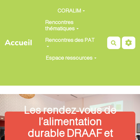
Aller au contenu principal
CORALIM
Rencontres
thématiques
Rencontres des PAT
Accueil
Recherch
Espace ressources
Les rendez-vous de
l’alimentation
durable DRAAF et