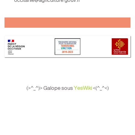
occitanie@agriculture.gouv.fr
(>^_^)> Galope sous
YesWiki
<(^_^<)