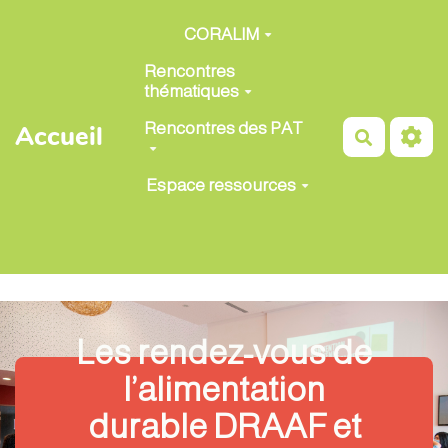
Aller au contenu principal
CORALIM
Rencontres
thématiques
Rencontres des PAT
Accueil
Recherch
Espace ressources
Les rendez-vous de
l’alimentation
durable DRAAF et