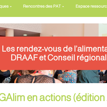
iques
Rencontres des PAT
Espace ressour
Les rendez-vous de l’aliment
DRAAF et Conseil régional
lim en actions (édition 