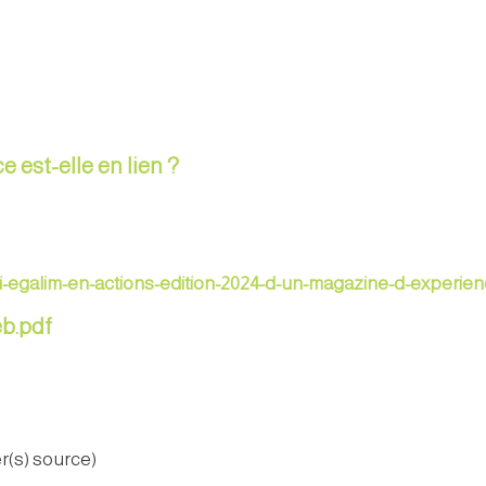
 est-elle en lien ?
/loi-egalim-en-actions-edition-2024-d-un-magazine-d-experie
eb.pdf
er(s) source)