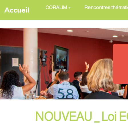
Aller au contenu principal
CORALIM
Rencontres thémat
Accueil
NOUVEAU _ Loi EGA