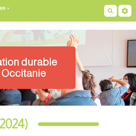
ces
Recherch
ation durable
 Occitanie
2024)