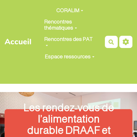
Aller au contenu principal
CORALIM
Rencontres
thématiques
Rencontres des PAT
Accueil
Recherch
Espace ressources
Les rendez-vous de
l’alimentation
durable DRAAF et