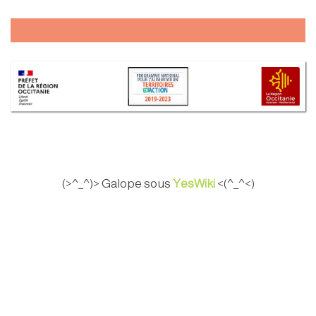
(>^_^)> Galope sous
YesWiki
<(^_^<)