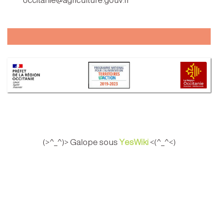
occitanie@agriculture.gouv.fr
(>^_^)> Galope sous
YesWiki
<(^_^<)