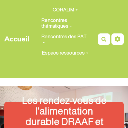
Aller au contenu principal
CORALIM
Rencontres
thématiques
Rencontres des PAT
Accueil
Recherch
Espace ressources
Les rendez-vous de
l’alimentation
durable DRAAF et