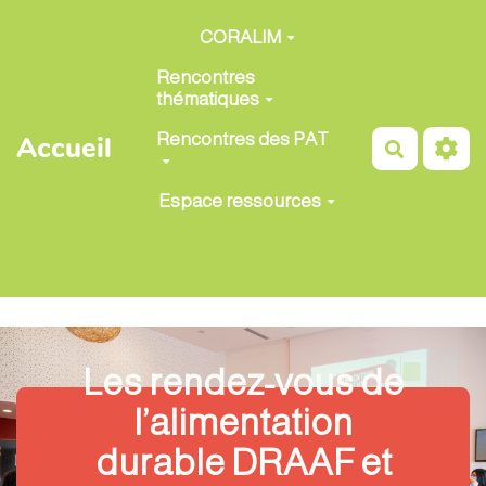
Aller au contenu principal
CORALIM
Rencontres
thématiques
Rencontres des PAT
Accueil
Recherch
Espace ressources
Les rendez-vous de
l’alimentation
durable DRAAF et