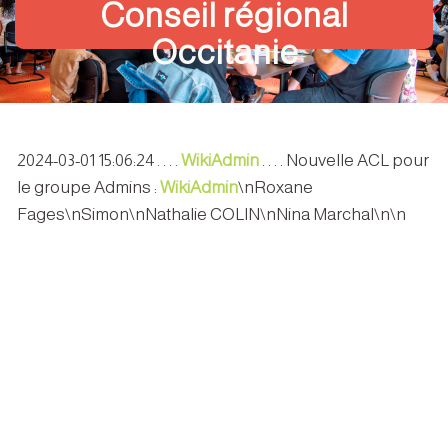
Conseil régional
Occitanie
2024-03-01 15:06:24 . . . .
WikiAdmin
. . . . Nouvelle ACL pour
le groupe Admins :
WikiAdmin
\nRoxane
Fages\nSimon\nNathalie COLIN\nNina Marchal\n\n