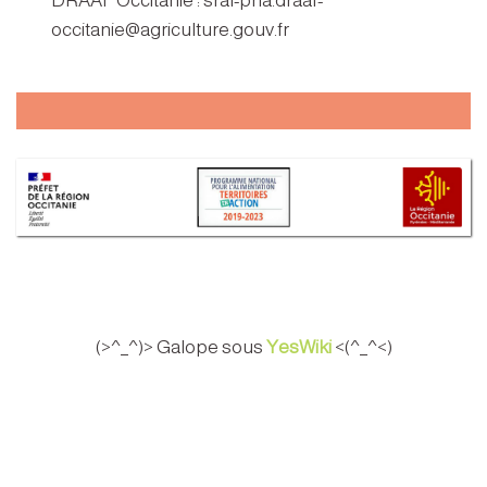
DRAAF Occitanie : sral-pna.draaf-
occitanie@agriculture.gouv.fr
(>^_^)> Galope sous
YesWiki
<(^_^<)