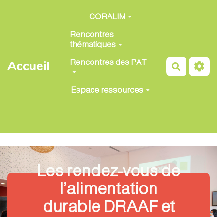
Aller au contenu principal
CORALIM
Rencontres
thématiques
Rencontres des PAT
Accueil
Recherch
Espace ressources
Les rendez-vous de
l’alimentation
durable DRAAF et