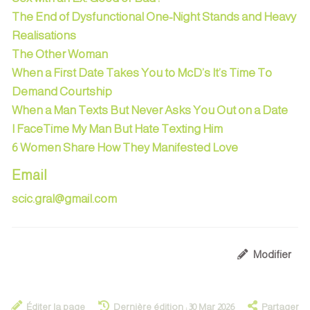
The End of Dysfunctional One-Night Stands and Heavy
Realisations
The Other Woman
When a First Date Takes You to McD’s It’s Time To
Demand Courtship
When a Man Texts But Never Asks You Out on a Date
I FaceTime My Man But Hate Texting Him
6 Women Share How They Manifested Love
Email
scic.gral@gmail.com
Modifier
Éditer la page
Dernière édition : 30 Mar 2026
Partager