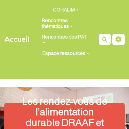
Aller au contenu principal
CORALIM
Rencontres
thématiques
Rencontres des PAT
Accueil
Recherch
Espace ressources
Les rendez-vous de
l’alimentation
durable DRAAF et