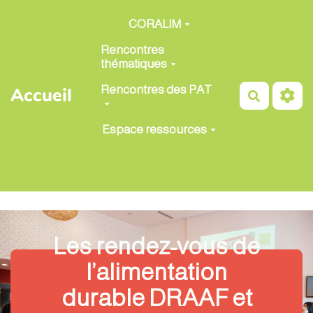
Aller au contenu principal
CORALIM
Rencontres
thématiques
Rencontres des PAT
Accueil
Recherch
Espace ressources
Les rendez-vous de
l’alimentation
durable DRAAF et