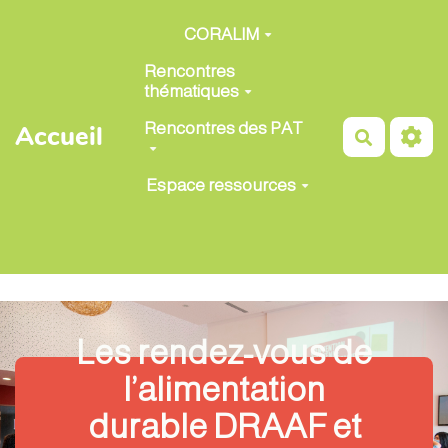
Aller au contenu principal
CORALIM
Rencontres
thématiques
Rencontres des PAT
Accueil
Recherch
Espace ressources
Les rendez-vous de
l’alimentation
durable DRAAF et