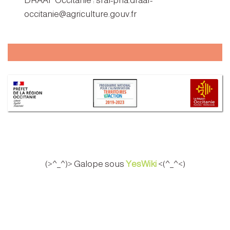
DRAAF Occitanie : sral-pna.draaf-
occitanie@agriculture.gouv.fr
(>^_^)> Galope sous
YesWiki
<(^_^<)