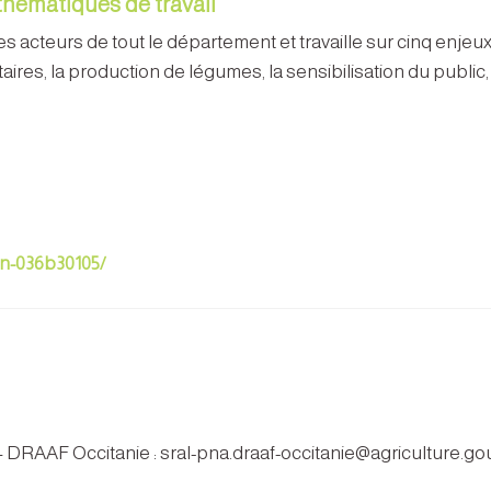
 thématiques de travail
eurs de tout le département et travaille sur cinq enjeux pri
ires, la production de légumes, la sensibilisation du public, l
en-036b30105/
 – DRAAF Occitanie : sral-pna.draaf-occitanie@agriculture.gou