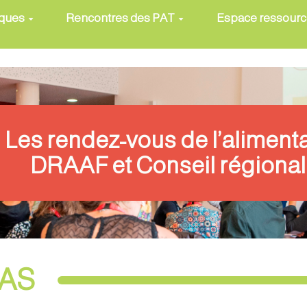
iques
Rencontres des PAT
Espace ressour
Les rendez-vous de l’aliment
DRAAF et Conseil régional
MAS