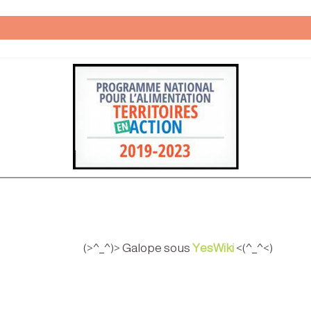
(>^_^)> Galope sous
YesWiki
<(^_^<)