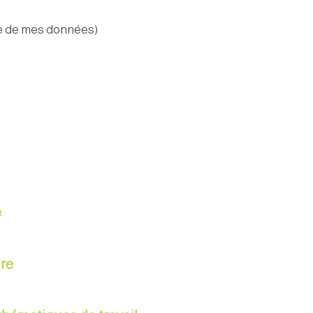
age de mes données)
e
re