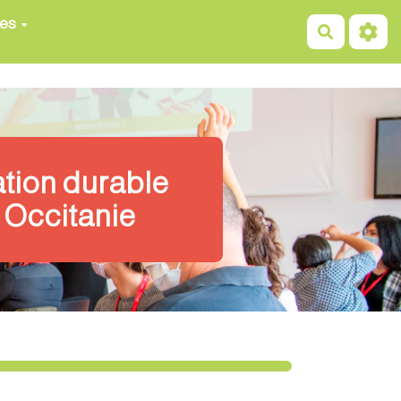
ces
Recherch
ation durable
 Occitanie