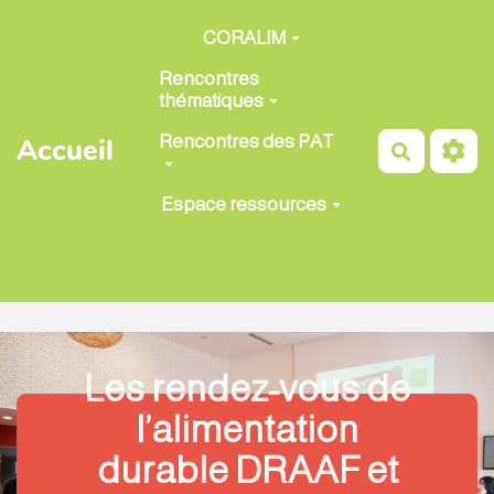
Aller au contenu principal
CORALIM
Rencontres
thématiques
Rencontres des PAT
Accueil
Recherch
Espace ressources
Les rendez-vous de
l’alimentation
durable DRAAF et