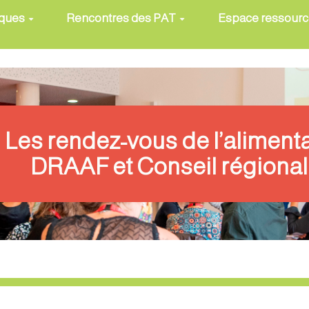
iques
Rencontres des PAT
Espace ressour
Les rendez-vous de l’aliment
DRAAF et Conseil régional