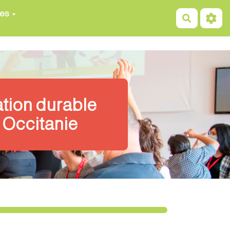
ces
Recherch
ation durable
 Occitanie