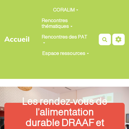
Aller au contenu principal
CORALIM
Rencontres
thématiques
Rencontres des PAT
Accueil
Recherch
Espace ressources
Les rendez-vous de
l’alimentation
durable DRAAF et