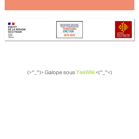
(>^_^)> Galope sous
YesWiki
<(^_^<)