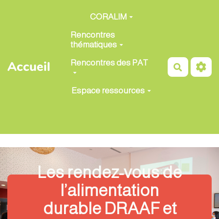
Aller au contenu principal
CORALIM
Rencontres
thématiques
Rencontres des PAT
Accueil
Recherch
Espace ressources
Les rendez-vous de
l’alimentation
durable DRAAF et