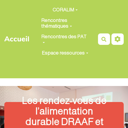
Aller au contenu principal
CORALIM
Rencontres
thématiques
Rencontres des PAT
Accueil
Recherch
Espace ressources
Les rendez-vous de
l’alimentation
durable DRAAF et