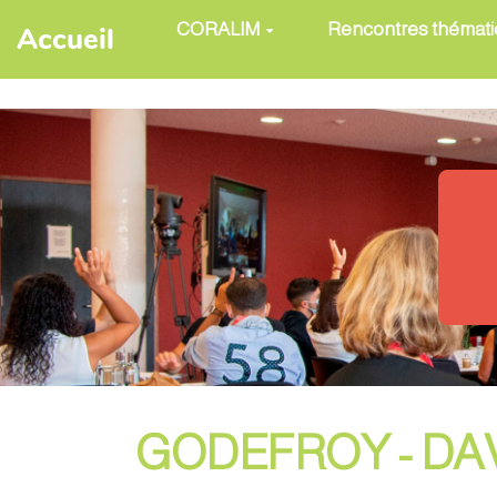
Aller au contenu principal
CORALIM
Rencontres thémat
Accueil
GODEFROY - DA