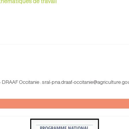
 thématiques de travail
 – DRAAF Occitanie : sral-pna.draaf-occitanie@agriculture.gou