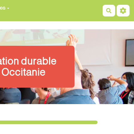
ces
Recherch
ation durable
 Occitanie