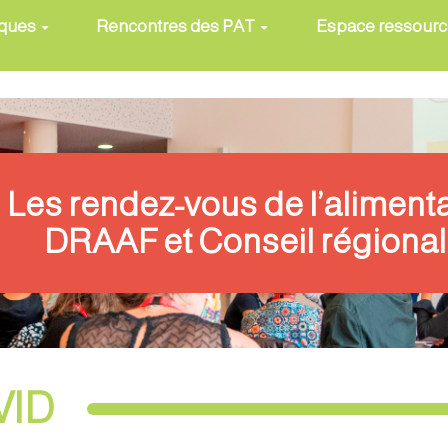
iques
Rencontres des PAT
Espace ressour
Les rendez-vous de l’aliment
DRAAF et Conseil régional
VID