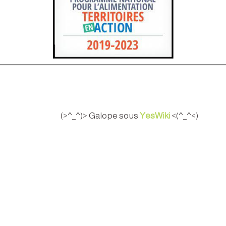
(>^_^)> Galope sous
YesWiki
<(^_^<)