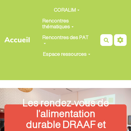
Aller au contenu principal
CORALIM
Rencontres
thématiques
Rencontres des PAT
Accueil
Recherch
Espace ressources
Les rendez-vous de
l’alimentation
durable DRAAF et