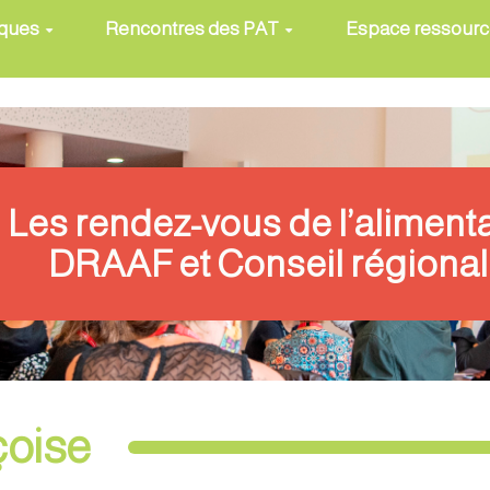
iques
Rencontres des PAT
Espace ressour
Les rendez-vous de l’aliment
DRAAF et Conseil régional
oise