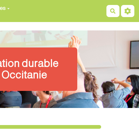
ces
Recherch
ation durable
 Occitanie