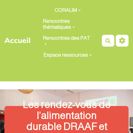
Aller au contenu principal
CORALIM
Rencontres
thématiques
Rencontres des PAT
Accueil
Recherch
Espace ressources
Les rendez-vous de
l’alimentation
durable DRAAF et