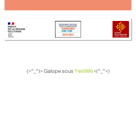
(>^_^)> Galope sous
YesWiki
<(^_^<)