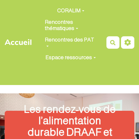
Aller au contenu principal
CORALIM
Rencontres
thématiques
Rencontres des PAT
Accueil
Recherch
Espace ressources
Les rendez-vous de
l’alimentation
durable DRAAF et