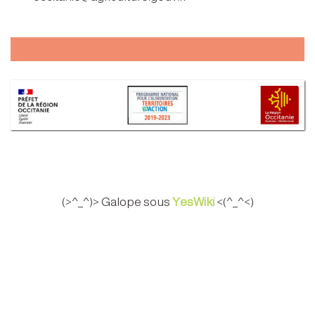
(>^_^)> Galope sous
YesWiki
<(^_^<)