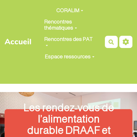
Aller au contenu principal
CORALIM
Rencontres
thématiques
Rencontres des PAT
Accueil
Recherch
Espace ressources
Les rendez-vous de
l’alimentation
durable DRAAF et