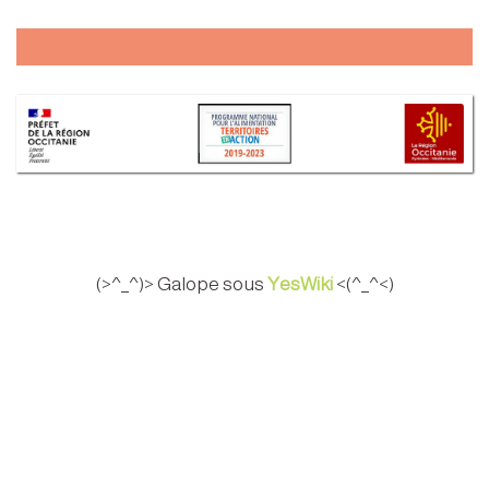
(>^_^)> Galope sous
YesWiki
<(^_^<)