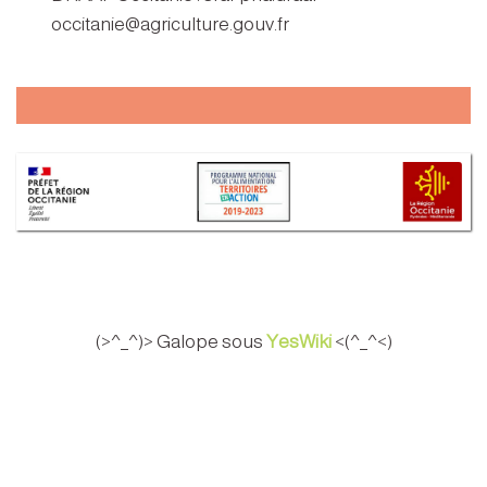
occitanie@agriculture.gouv.fr
(>^_^)> Galope sous
YesWiki
<(^_^<)