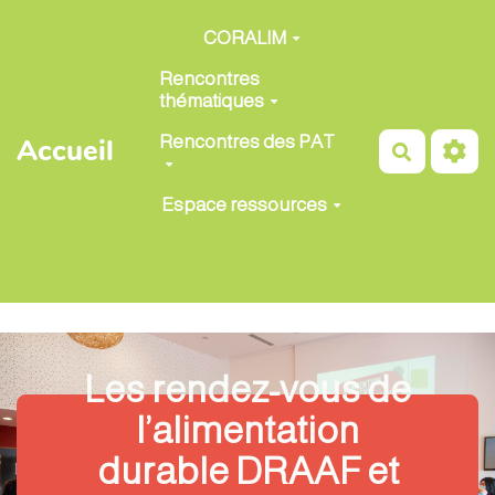
Aller au contenu principal
CORALIM
Rencontres
thématiques
Rencontres des PAT
Accueil
Recherch
Espace ressources
Les rendez-vous de
l’alimentation
durable DRAAF et