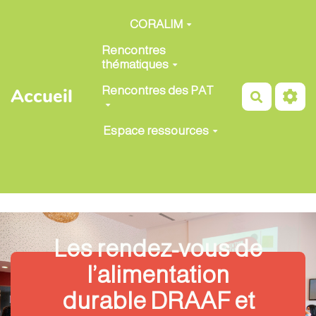
Aller au contenu principal
CORALIM
Rencontres
thématiques
Rencontres des PAT
Accueil
Recherch
Espace ressources
Les rendez-vous de
l’alimentation
durable DRAAF et