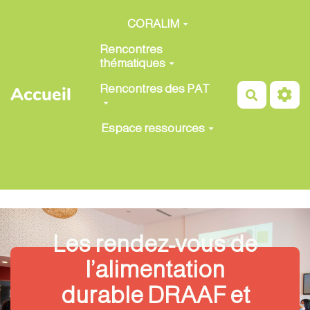
Aller au contenu principal
CORALIM
Rencontres
thématiques
Rencontres des PAT
Accueil
Recherch
Espace ressources
Les rendez-vous de
l’alimentation
durable DRAAF et