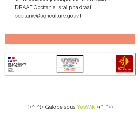
DRAAF Occitanie : sral-pna.draaf-
occitanie@agriculture.gouv.fr
(>^_^)> Galope sous
YesWiki
<(^_^<)