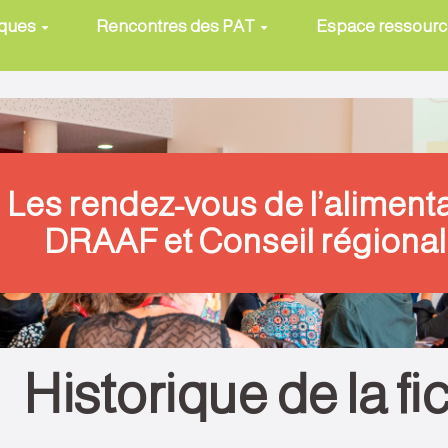
iques
Rencontres des PAT
Espace ressour
Les rendez-vous de l’aliment
DRAAF et Conseil régional
Historique de la fi