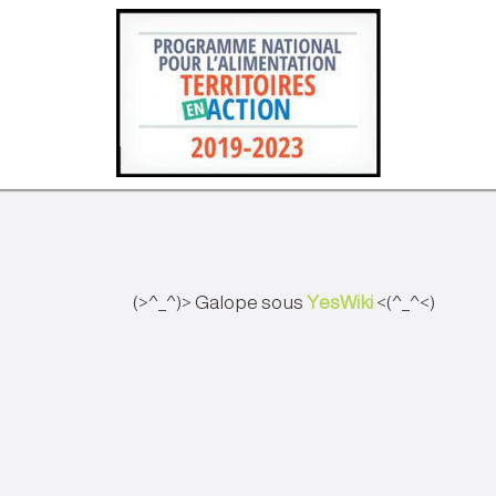
(>^_^)> Galope sous
YesWiki
<(^_^<)