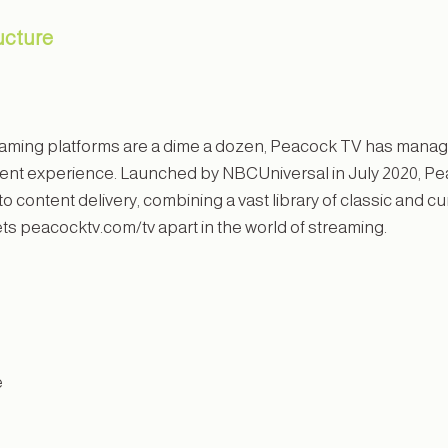
ucture
ming platforms are a dime a dozen, Peacock TV has managed t
nment experience. Launched by NBCUniversal in July 2020, Pe
o content delivery, combining a vast library of classic and cur
 sets peacocktv.com/tv apart in the world of streaming.
e