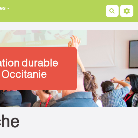
ces
Recherch
ation durable
 Occitanie
che