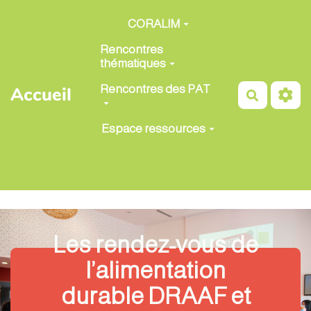
Aller au contenu principal
CORALIM
Rencontres
thématiques
Rencontres des PAT
Accueil
Recherch
Espace ressources
Les rendez-vous de
l’alimentation
durable DRAAF et