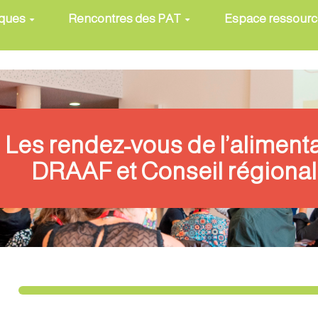
iques
Rencontres des PAT
Espace ressour
Les rendez-vous de l’aliment
DRAAF et Conseil régional