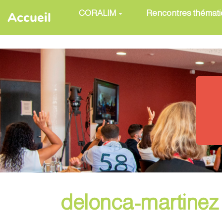
Aller au contenu principal
CORALIM
Rencontres thémat
Accueil
delonca-martinez