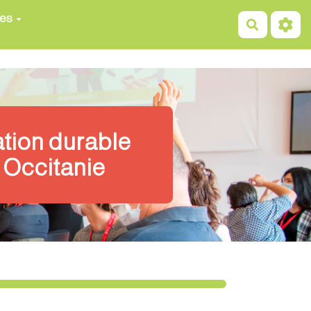
ces
Recherch
ation durable
 Occitanie