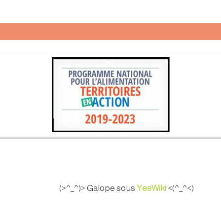
(>^_^)> Galope sous
YesWiki
<(^_^<)