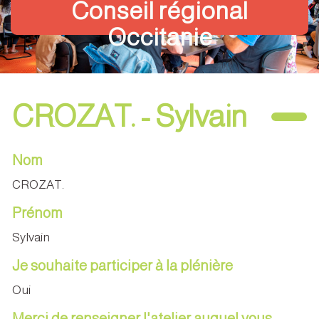
Conseil régional
Occitanie
CROZAT. - Sylvain
Nom
CROZAT.
Prénom
Sylvain
Je souhaite participer à la plénière
Oui
Merci de renseigner l'atelier auquel vous