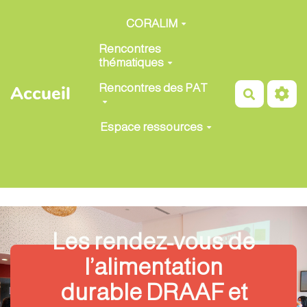
Aller au contenu principal
CORALIM
Rencontres
thématiques
Rencontres des PAT
Accueil
Recherch
Espace ressources
Les rendez-vous de
l’alimentation
durable DRAAF et