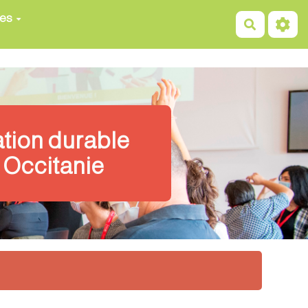
ces
Recherch
ation durable
 Occitanie