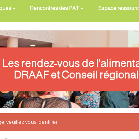
iques
Rencontres des PAT
Espace ressour
Les rendez-vous de l’aliment
DRAAF et Conseil régional
, veuillez vous identifier.