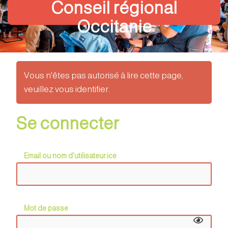
Conseil régional
Occitanie
Vous n'êtes pas autorisé à lire cette page,
veuillez vous identifier.
Se connecter
Email ou nom d'utilisateur.ice
Mot de passe