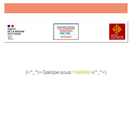
(>^_^)> Galope sous
YesWiki
<(^_^<)