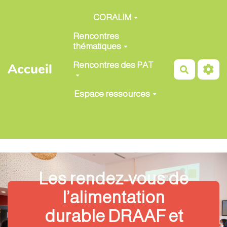
Aller au contenu principal
CORALIM
Rencontres
thématiques
Rencontres des PAT
Accueil
Recherch
Espace ressources
Les rendez-vous de
l’alimentation
durable DRAAF et