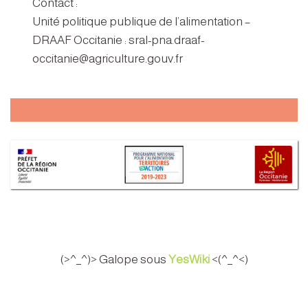
Contact :
Unité politique publique de l’alimentation –
DRAAF Occitanie : sral-pna.draaf-
occitanie@agriculture.gouv.fr
(>^_^)> Galope sous
YesWiki
<(^_^<)