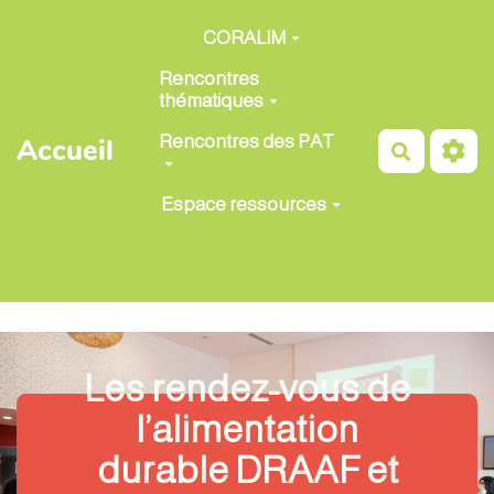
Aller au contenu principal
CORALIM
Rencontres
thématiques
Rencontres des PAT
Accueil
Recherch
Espace ressources
Les rendez-vous de
l’alimentation
durable DRAAF et