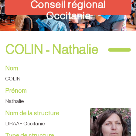
Conseil régional
Occitanie
COLIN - Nathalie
Nom
COLIN
Prénom
Nathalie
Nom de la structure
DRAAF Occitanie
Type de structure