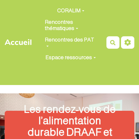
Aller au contenu principal
CORALIM
Rencontres
thématiques
Rencontres des PAT
Accueil
Recherch
Espace ressources
Les rendez-vous de
l’alimentation
durable DRAAF et