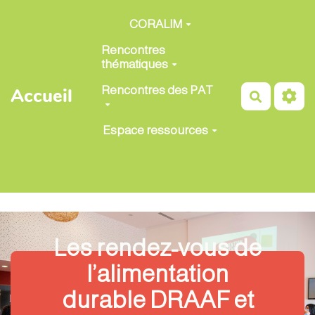
Aller au contenu principal
CORALIM
Rencontres
thématiques
Rencontres des PAT
Accueil
Recherch
Espace ressources
Les rendez-vous de
l’alimentation
durable DRAAF et