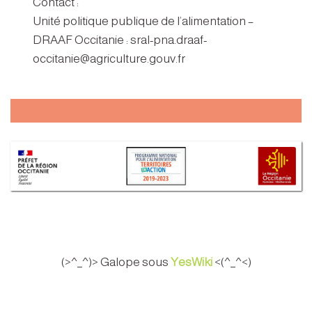
Contact :
Unité politique publique de l’alimentation –
DRAAF Occitanie : sral-pna.draaf-
occitanie@agriculture.gouv.fr
(>^_^)> Galope sous
YesWiki
<(^_^<)