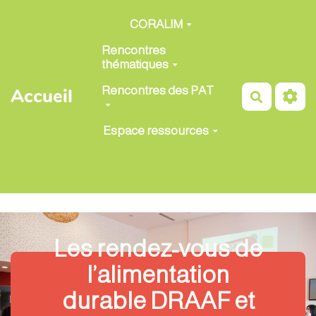
Aller au contenu principal
CORALIM
Rencontres
thématiques
Rencontres des PAT
Accueil
Recherch
Espace ressources
Les rendez-vous de
l’alimentation
durable DRAAF et